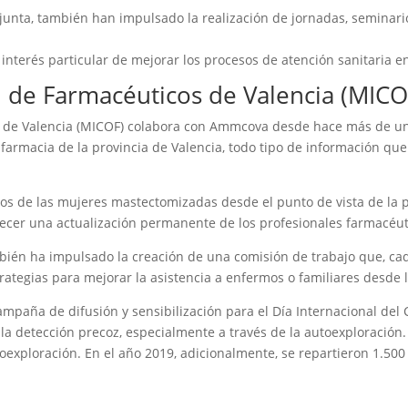
unta, también han impulsado la realización de jornadas, seminario
 interés particular de mejorar los procesos de atención sanitaria e
al de Farmacéuticos de Valencia (MICO
cos de Valencia (MICOF) colabora con Ammcova desde hace más de 
e farmacia de la provincia de Valencia, todo tipo de información qu
dios de las mujeres mastectomizadas desde el punto de vista de la 
frecer una actualización permanente de los profesionales farmacéut
mbién ha impulsado la creación de una comisión de trabajo que, ca
rategias para mejorar la asistencia a enfermos o familiares desde l
aña de difusión y sensibilización para el Día Internacional del C
la detección precoz, especialmente a través de la autoexploración. 
oexploración. En el año 2019, adicionalmente, se repartieron 1.500