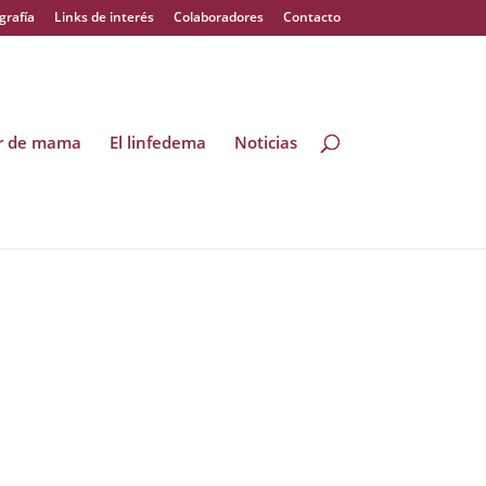
grafía
Links de interés
Colaboradores
Contacto
er de mama
El linfedema
Noticias